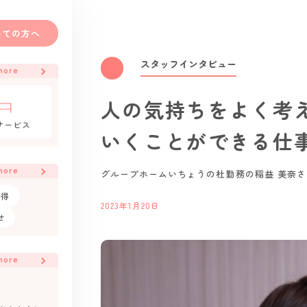
めての方へ
スタッフインタビュー
more
人の気持ちをよく考
サービス
いくことができる仕
more
グループホームいちょうの杜勤務の稲益 美奈さ
取得
2023年1月20日
せ
more