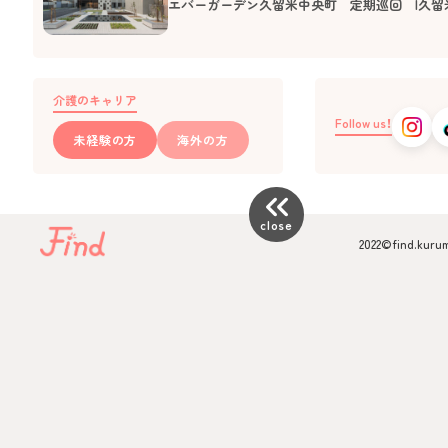
エバーガーデン久留米中央町 定期巡回 |久留
介護のキャリア
Follow us！
未経験の方
海外の方
keyboard_double_arrow_left
close
2022©️find.kuru