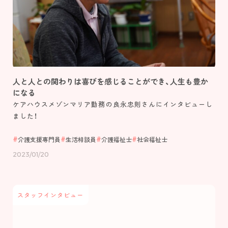
Topics
view more
スタッフインタビュー
エバーガーデン久留米中央町 定期巡回 |
久留米市中央町
人と人との関わりは喜びを感じることができ、人生も豊か
になる
介護のキャリア
Follow us！
ケアハウスメゾンマリア勤務の良永忠則さんにインタビューし
ました！
未経験の方
海外の方
介護支援専門員
生活相談員
介護福祉士
社会福祉士
2023/01/20
2022©️find.kurume-kaigo.net
スタッフインタビュー