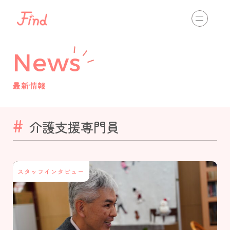
相談する
初めての方へ
News
介護の仕事を知る
view more
最新情報
通いのサービス
訪問のサービス
入居のサービス
介護支援専門員
最新情報
view more
スタッフインタビュー
スタッフインタビュー
職場体験・インターンシップ
資格取得
キャリアパス
イベント開催情報
介護ネットからのお知らせ