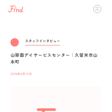
相談する
初めての方へ
介護の仕事を知る
view more
スタッフインタビュー
山翠園デイサービスセンター｜久留米市山
通いのサービス
訪問のサービス
入居のサービス
本町
最新情報
view more
2026年6月10日
スタッフインタビュー
職場体験・インターンシップ
資格取得
キャリアパス
イベント開催情報
介護ネットからのお知らせ