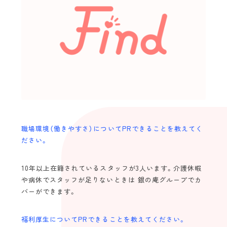
Topics
view more
スタッフインタビュー
エバーガーデン久留米中央町 定期巡回 |
久留米市中央町
介護のキャリア
Follow us！
未経験の方
海外の方
職場環境（働きやすさ）についてPRできることを教えてく
ださい。
2022©️find.kurume-kaigo.net
10年以上在籍されているスタッフが3人います。介護休暇
や病休でスタッフが足りないときは 銀の庵グループでカ
バーができます。
福利厚生についてPRできることを教えてください。