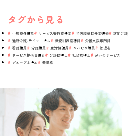
タグから見る
小規模多機能
サービス管理責任者
介護職員初任者研修
訪問介護
通所介護、デイサービス
機能訓練指導員
介護支援専門員
看護職員
介護職員
生活相談員
リハビリ職員
管理者
サービス提供責任者
介護福祉士
社会福祉士
通いのサービス
グループホーム
無資格