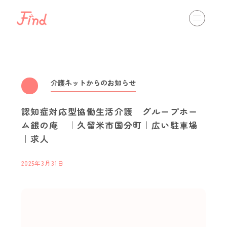
相談する
初めての方へ
介護の仕事を知る
view more
介護ネットからのお知らせ
認知症対応型協働生活介護 グループホー
通いのサービス
訪問のサービス
入居のサービス
ム銀の庵 ｜久留米市国分町｜広い駐車場
｜求人
最新情報
view more
2025年3月31日
スタッフインタビュー
職場体験・インターンシップ
資格取得
キャリアパス
イベント開催情報
介護ネットからのお知らせ