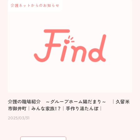
介護ネットからのお知らせ
Topics
view more
スタッフインタビュー
エバーガーデン久留米中央町 定期巡回 |
久留米市中央町
介護のキャリア
Follow us！
未経験の方
海外の方
2022©️find.kurume-kaigo.net
介護の職場紹介 ～グループホーム陽だまり～ ｜久留米
市御井町｜みんな家族！？｜手作り湯たんぽ｜
2025/03/31