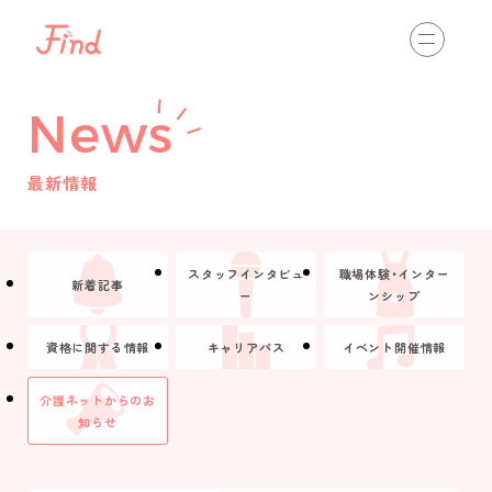
相談する
初めての方へ
News
介護の仕事を知る
view more
最新情報
通いのサービス
訪問のサービス
入居のサービス
スタッフインタビュ
職場体験・インター
新着記事
ー
ンシップ
最新情報
view more
資格に関する情報
キャリアパス
イベント開催情報
スタッフインタビュー
職場体験・インターンシップ
資格取得
介護ネットからのお
知らせ
キャリアパス
イベント開催情報
介護ネットからのお知らせ