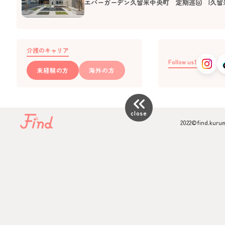
エバーガーデン久留米中央町 定期巡回 |久留
介護のキャリア
Follow us！
未経験の方
海外の方
keyboard_double_arrow_left
close
2022©️find.kuru