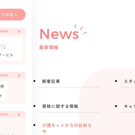
めての方へ
News
more
最新情報
サービス
more
新着記事
スタ
取得
せ
資格に関する情報
キャ
more
介護ネットからのお知ら
せ