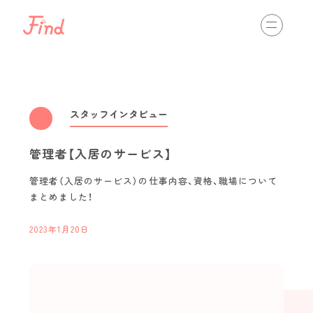
相談する
初めての方へ
介護の仕事を知る
view more
スタッフインタビュー
管理者【入居のサービス】
通いのサービス
訪問のサービス
入居のサービス
管理者（入居のサービス）の仕事内容、資格、職場について
まとめました！
最新情報
view more
スタッフインタビュー
2023年1月20日
職場体験・インターンシップ
資格取得
キャリアパス
イベント開催情報
介護ネットからのお知らせ