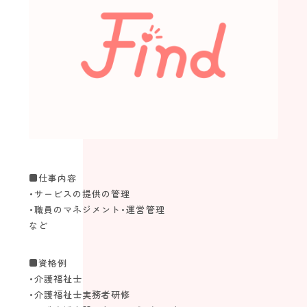
Topics
view more
スタッフインタビュー
エバーガーデン久留米中央町 定期巡回 |
久留米市中央町
介護のキャリア
Follow us！
未経験の方
海外の方
■仕事内容
・サービスの提供の管理
・職員のマネジメント・運営管理
2022©️find.kurume-kaigo.net
など
■資格例
・介護福祉士
・介護福祉士実務者研修