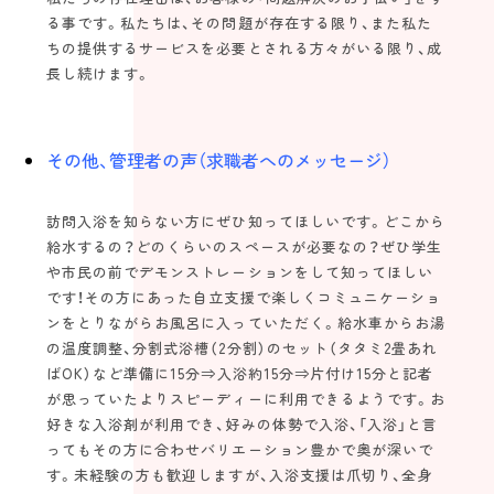
る事です。私たちは、その問題が存在する限り、また私た
ちの提供するサービスを必要とされる方々がいる限り、成
長し続けます。
その他、管理者の声（求職者へのメッセージ）
訪問入浴を知らない方にぜひ知ってほしいです。どこから
給水するの？どのくらいのスペースが必要なの？ぜひ学生
や市民の前でデモンストレーションをして知ってほしい
です！その方にあった自立支援で楽しくコミュニケーショ
ンをとりながらお風呂に入っていただく。給水車からお湯
の温度調整、分割式浴槽（2分割）のセット（タタミ2畳あれ
ばOK）など準備に15分⇒入浴約15分⇒片付け15分と記者
が思っていたよりスピーディーに利用できるようです。お
好きな入浴剤が利用でき、好みの体勢で入浴、「入浴」と言
ってもその方に合わせバリエーション豊かで奥が深いで
す。未経験の方も歓迎しますが、入浴支援は爪切り、全身