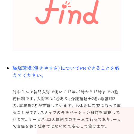
Topics
スタッフインタビュー
エバーガーデン久留米中央町 定期巡回 |久
留米市中央町
介護のキャリア
Follow us！
未経験の方
海外の方
職場環境（働きやすさ）についてPRできることを教
えてください。
2022©️find.kurume-kaigo.net
竹中さんは訪問入浴で働いて16年、9時から18時までの勤
務体制です。入浴車は2台あり、介護福祉士2名、看護師2
名、事務員2名が在籍しています。お休みは希望に沿って取
ることができ、スタッフのモチベーション維持を重視して
います。サービスは3人体制でのチームで行っており、一人
で責任を負う仕事ではないので安心して働けます。