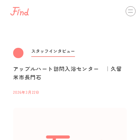
相談する
初めての方へ
介護の仕事を知る
view more
スタッフインタビュー
アップルハート訪問入浴センター ｜久留
通いのサービス
訪問のサービス
入居のサービス
米市長門石
最新情報
view more
2026年3月22日
スタッフインタビュー
職場体験・インターンシップ
資格取得
キャリアパス
イベント開催情報
介護ネットからのお知らせ
view more