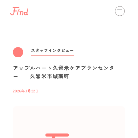
相談する
初めての方へ
介護の仕事を知る
view more
スタッフインタビュー
アップルハート久留米ケアプランセンタ
通いのサービス
訪問のサービス
入居のサービス
ー ｜久留米市城南町
最新情報
view more
2026年3月22日
スタッフインタビュー
職場体験・インターンシップ
資格取得
キャリアパス
イベント開催情報
介護ネットからのお知らせ