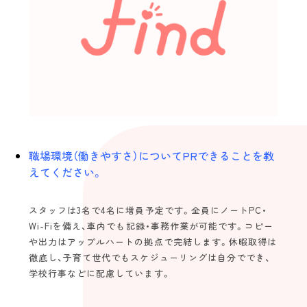
Topics
view more
スタッフインタビュー
エバーガーデン久留米中央町 定期巡回 |
久留米市中央町
介護のキャリア
Follow us！
職場環境（働きやすさ）についてPRできることを教
未経験の方
海外の方
えてください。
スタッフは3名で4名に増員予定です。全員にノートPC・
2022©️find.kurume-kaigo.net
Wi-Fiを備え、車内でも記録・事務作業が可能です。コピー
や出力はアップルハートの拠点で完結します。休暇取得は
徹底し、子育て世代でもスケジューリングは自分ででき、
学校行事などに配慮しています。