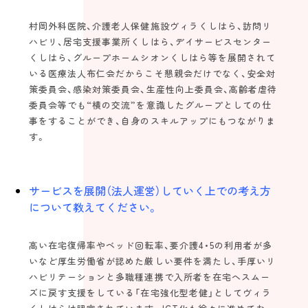
村岡外科医院、介護老人保健施設ヴィラくしはら、訪問リ
ハビリ、居宅支援事業所くしはら、デイサービスセンター
くしはら、グループホームシオンくしはら等を展開されて
いる医療法人布仁会だからこそ懇親会だけでなく、安全対
策委員会、感染対策委員会、生産性向上委員会、高齢者虐待
委員会等でも“横の交流”を意識したグループとしての仕
事をすることができ、自身のスキルアップにもつながりま
す。
サービスを展開（法人運営）していく上での考え方
について教えてください。
高い在宅復帰率やベッド回転率、要介護4・5の利用者が多
いなど厚生労働省が認めた厳しい要件を満たし、手厚いリ
ハビリテーションと多職種連携で入所者を在宅へスムー
ズに戻す支援をしている「在宅強化型老健」としてヴィラ