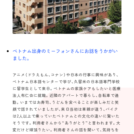
Topics
view more
スタッフインタビュー
エバーガーデン久留米中央町 定期巡回 |
久留米市中央町
ベトナム出身のミーフォンさんにお話をうかがい
ました。
介護のキャリア
Follow us！
未経験の方
海外の方
アニメ（ドラえもん、コナン）や日本の行事に興味があり、
ベトナム日本語センターで学び、久留米の日本語専門学校
に留学生として来日。ベトナムの家族ケアもしたいと医療
法人布仁会に就職。近隣のアパートで暮らし、自転車で通
2022©️find.kurume-kaigo.net
勤。いまではお寿司、うどんを食べることが楽しみだと笑
顔で話されていましたが、来日当初は車線が違う、バイク
は2人以上で乗っていたベトナムとの文化の違いに驚いた
そうです。利用者さんから“ありがとう”と言われます。大
変だけど頑張りたい。利用者さんの話を聞いて、気持ちを