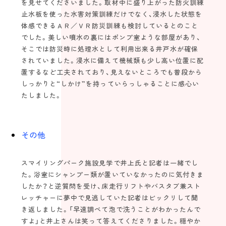
を見せてくださいました。取材中に盛り上がった防火訓練
止水板を使った水害対策訓練だけでなく、浸水した状態を
体感できるＡＲ／ＶＲ防災訓練も検討しているとのこと
でした。美しい噴水の裏にはポンプ室ような部屋があり、
そこでは防災時に処理水として利用出来る井戸水が確保
されていました。浸水に備えて機械類も少し高い位置に配
置するなど工夫されており、見えないところでも普段から
しっかりと“しかけ”を持っていらっしゃることに感心い
たしました。
その他
スマイリングパーク施設見学で井上氏と記者は一緒でし
た。浴室にシャンプー類が置いていなかったのに気付きま
したか？と逆質問を受け、床走行リフトやバスタブ兼スト
レッチャーに夢中で見逃していた記者はビックリして聞
き返しました。「早速調べて泡で洗うことがわかったんで
すよ」と井上さんは笑って答えてくださりました。穏やか