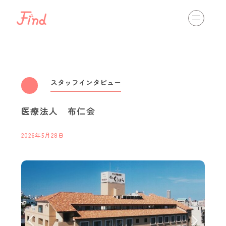
相談する
初めての方へ
介護の仕事を知る
view more
スタッフインタビュー
医療法人 布仁会
通いのサービス
訪問のサービス
入居のサービス
2026年5月28日
最新情報
view more
スタッフインタビュー
職場体験・インターンシップ
資格取得
キャリアパス
イベント開催情報
介護ネットからのお知らせ