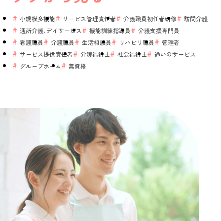
小規模多機能
サービス管理責任者
介護職員初任者研修
訪問介護
通所介護、デイサービス
機能訓練指導員
介護支援専門員
看護職員
介護職員
生活相談員
リハビリ職員
管理者
サービス提供責任者
介護福祉士
社会福祉士
通いのサービス
グループホーム
無資格