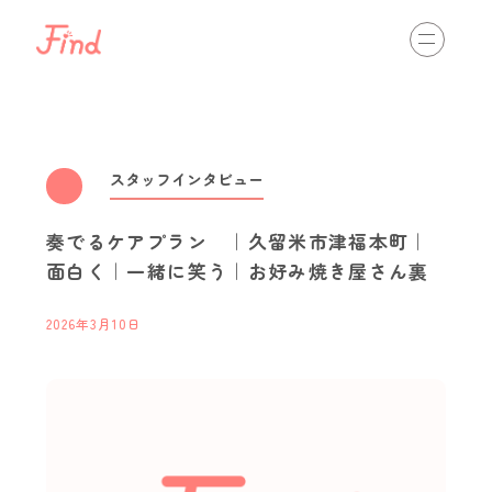
相談する
初めての方へ
介護の仕事を知る
view more
スタッフインタビュー
奏でるケアプラン ｜久留米市津福本町｜
通いのサービス
訪問のサービス
入居のサービス
面白く｜一緒に笑う｜お好み焼き屋さん裏
最新情報
view more
2026年3月10日
スタッフインタビュー
職場体験・インターンシップ
資格取得
キャリアパス
イベント開催情報
介護ネットからのお知らせ