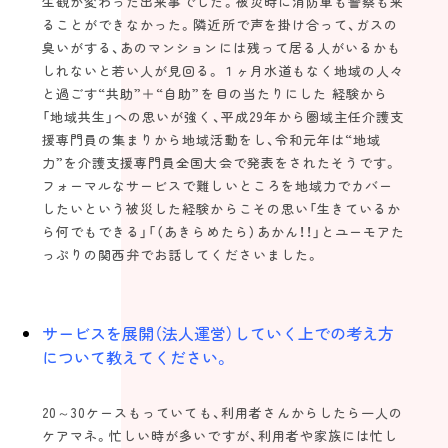
生観が変わった出来事でした。被災時に消防車も警察も来
ることができなかった。隣近所で声を掛け合って、ガスの
臭いがする、あのマンションには残って居る人がいるかも
しれないと若い人が見回る。１ヶ月水道もなく地域の人々
と過ごす“共助”＋“自助”を目の当たりにした 経験から
「地域共生」への思いが強く、平成29年から圏域主任介護支
援専門員の集まりから地域活動をし、令和元年は“地域
力”を介護支援専門員全国大会で発表をされたそうです。
フォーマルなサービスで難しいところを地域力でカバー
したいという被災した経験からこその思い「生きているか
ら何でもできる」「（あきらめたら）あかん！！」とユーモアた
っぷりの関西弁でお話してくださいました。
サービスを展開（法人運営）していく上での考え方
について教えてください。
20～30ケースもっていても、利用者さんからしたら一人の
ケアマネ。忙しい時が多いですが、利用者や家族には忙し