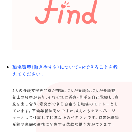
Topics
view more
スタッフインタビュー
エバーガーデン久留米中央町 定期巡回 |
久留米市中央町
介護のキャリア
Follow us！
職場環境（働きやすさ）についてPRできることを教
未経験の方
海外の方
えてください。
4人の介護支援専門員が在籍。2人が看護師、2人が介護福
2022©️find.kurume-kaigo.net
祉士の経歴があり、それぞれに得意・苦手を自己覚知し、意
見を出し合う、意見ができる自由さを職場のモットーとし
ています。平均年齢は高いですが、4人ともケアマネージ
ャーとして仕事して10年以上のベテランです。時差出勤等
受診や家庭の事情に配慮する柔軟な働き方ができます。