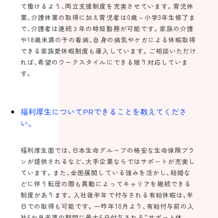
て働けるよう、両立支援制度を充実させています。育児休
業、介護休業の取得に加え育児者は0歳～小学3年生修了ま
で、介護者は連続３年の時短勤務が可能です。家族の介護
や18歳未満の子の看病、自身の病気やケガによる休暇取得
できる家族愛休暇制度も導入しています。ご相談いただけ
れば、希望のワークスタイルにできる限り対応していま
す。
福利厚生についてPRできることを教えてくださ
い。
福利厚生面では、日本生命グループの格安な生命保険プラ
ンが提供されるなど、大手企業ならではサポートが充実し
ています。また、全国展開している強みを活かし、結婚な
どに伴う転居の際も異動によってキャリアを継続できる
制度があります。入社後半年で付与される有給休暇は、半
日での取得も可能です。一昨年10月より、有給付与前の入
社6か月未満の期間に最大6日付与される”サポート休