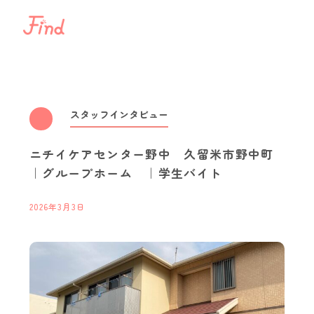
相談する
介護の仕事を知る
スタッフインタビュー
ニチイケアセンター野中 久留米市野中町
通いのサービス
訪問のサービス
｜グループホーム ｜学生バイト
最新情報
2026年3月3日
スタッフインタビュー
職場体験・インターンシ
キャリアパス
イベント開催情報
介護ネッ
Topics