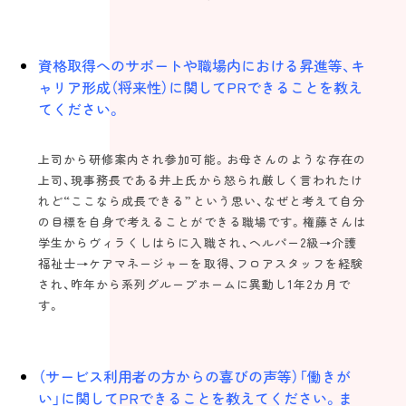
資格取得へのサポートや職場内における昇進等、キ
ャリア形成（将来性）に関してPRできることを教え
てください。
上司から研修案内され参加可能。お母さんのような存在の
上司、現事務長である井上氏から怒られ厳しく言われたけ
れど“ここなら成長できる”という思い、なぜと考えて自分
の目標を自身で考えることができる職場です。権藤さんは
学生からヴィラくしはらに入職され、ヘルパー2級→介護
福祉士→ケアマネージャーを取得、フロアスタッフを経験
され、昨年から系列グループホームに異動し1年2カ月で
す。
（サービス利用者の方からの喜びの声等）「働きが
い」に関してPRできることを教えてください。ま