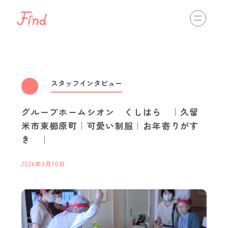
相談する
初めての方へ
介護の仕事を知る
view more
スタッフインタビュー
グループホームシオン くしはら ｜久留
通いのサービス
訪問のサービス
入居のサービス
米市東櫛原町｜可愛い制服｜お年寄りがす
き ｜
最新情報
view more
2026年3月10日
スタッフインタビュー
職場体験・インターンシップ
資格取得
キャリアパス
イベント開催情報
介護ネットからのお知らせ