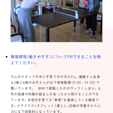
Topics
view more
スタッフインタビュー
エバーガーデン久留米中央町 定期巡回 |
久留米市中央町
介護のキャリア
Follow us！
職場環境（働きやすさ）についてPRできることを教
未経験の方
海外の方
えてください。
15人のスタッフの中に子育て中の方が2人。権藤さん自身
2022©️find.kurume-kaigo.net
も3歳と6歳のお子さんがおり時短勤務（9：00～16：00）で
働いています。 初めて就職したのがヴィラくしはら。上
司の指導や同期の励ましがあったから続けることができ
ています。次世代を育てる“教育”を重視している職場で
す。ケアプラス（タブレット）導入し、記録が手書きから入
力になり効率的になっています。